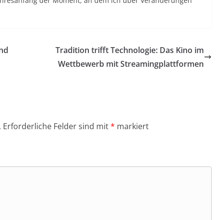
r Jahresanfang der Moment, an dem ich über Veränderungen
und
Tradition trifft Technologie: Das Kino im
Wettbewerb mit Streamingplattformen
.
Erforderliche Felder sind mit
*
markiert