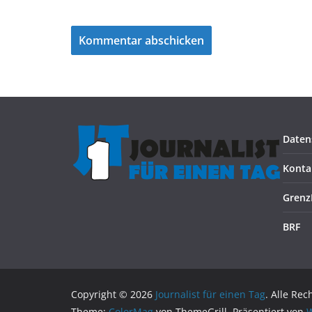
Daten
Konta
Grenz
BRF
Copyright © 2026
Journalist für einen Tag
. Alle Rec
Theme:
ColorMag
von ThemeGrill. Präsentiert von
W