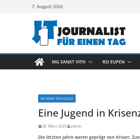
Zum
7. August 2026
Inhalt
springen
MG SANKT VITH
RSI EUPEN
KA SANKT VITH (2023)
Eine Jugend in Krisen
28. März 2023
admin
Die letzten Jahre waren geprägt von Krisen: Zu