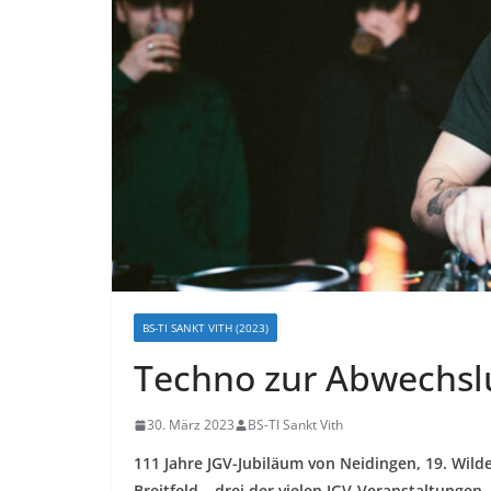
BS-TI SANKT VITH (2023)
Techno zur Abwechsl
30. März 2023
BS-TI Sankt Vith
111 Jahre JGV-Jubiläum von Neidingen, 19. Wild
Breitfeld – drei der vielen JGV-Veranstaltunge