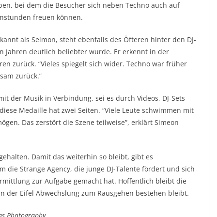
upen, bei dem die Besucher sich neben Techno auch auf
enstunden freuen können.
annt als Seimon, steht ebenfalls des Öfteren hinter den DJ-
en Jahren deutlich beliebter wurde. Er erkennt in der
n zurück. “Vieles spiegelt sich wider. Techno war früher
ngsam zurück.”
 der Musik in Verbindung, sei es durch Videos, DJ-Sets
iese Medaille hat zwei Seiten. “Viele Leute schwimmen mit
ögen. Das zerstört die Szene teilweise”, erklärt Simeon
ehalten. Damit das weiterhin so bleibt, gibt es
em die Strange Agency, die junge DJ-Talente fördert und sich
rmittlung zur Aufgabe gemacht hat. Hoffentlich bleibt die
n der Eifel Abwechslung zum Rausgehen bestehen bleibt.
as Photography