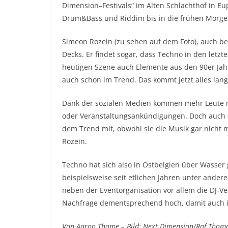
Dimension–Festivals“ im Alten Schlachthof in E
Drum&Bass und Riddim bis in die frühen Morg
Simeon Rozein (zu sehen auf dem Foto), auch bek
Decks. Er findet sogar, dass Techno in den letzt
heutigen Szene auch Elemente aus den 90er Jahre
auch schon im Trend. Das kommt jetzt alles la
Dank der sozialen Medien kommen mehr Leute mit
oder Veranstaltungsankündigungen. Doch auch d
dem Trend mit, obwohl sie die Musik gar nicht m
Rozein.
Techno hat sich also in Ostbelgien über Wasser g
beispielsweise seit etlichen Jahren unter ander
neben der Eventorganisation vor allem die DJ-Ve
Nachfrage dementsprechend hoch, damit auch i
Von Aaron Thome – Bild: Next Dimension/Raf Thom