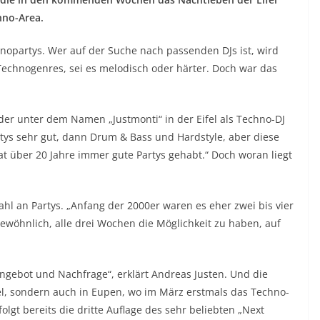
chno-Area.
nopartys. Wer auf der Suche nach passenden DJs ist, wird
n Technogenres, sei es melodisch oder härter. Doch war das
r unter dem Namen „Justmonti“ in der Eifel als Techno-DJ
artys sehr gut, dann Drum & Bass und Hardstyle, aber diese
t über 20 Jahre immer gute Partys gehabt.“ Doch woran liegt
hl an Partys. „Anfang der 2000er waren es eher zwei bis vier
ungewöhnlich, alle drei Wochen die Möglichkeit zu haben, auf
ngebot und Nachfrage“, erklärt Andreas Justen. Und die
fel, sondern auch in Eupen, wo im März erstmals das Techno-
folgt bereits die dritte Auflage des sehr beliebten „Next