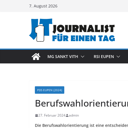
Zum
7. August 2026
Inhalt
springen
MG SANKT VITH
RSI EUPEN
PDS EUPEN (2024)
Berufswahlorientieru
27. Februar 2024
admin
Die Berufswahlorientierung ist eine entscheide