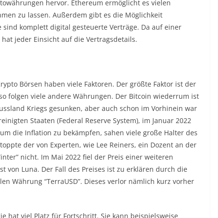
yptowährungen hervor. Ethereum ermöglicht es vielen
hmen zu lassen. Außerdem gibt es die Möglichkeit
 sind komplett digital gesteuerte Verträge. Da auf einer
 hat jeder Einsicht auf die Vertragsdetails.
pto Börsen haben viele Faktoren. Der größte Faktor ist der
, so folgen viele andere Währungen. Der Bitcoin wiederrum ist
ussland Kriegs gesunken, aber auch schon im Vorhinein war
reinigten Staaten (Federal Reserve System), im Januar 2022
um die Inflation zu bekämpfen, sahen viele große Halter des
toppte der von Experten, wie Lee Reiners, ein Dozent an der
nter” nicht. Im Mai 2022 fiel der Preis einer weiteren
von Luna. Der Fall des Preises ist zu erklären durch die
alen Währung “TerraUSD”. Dieses verlor nämlich kurz vorher
 hat viel Platz für Fortschritt. Sie kann beispielsweise