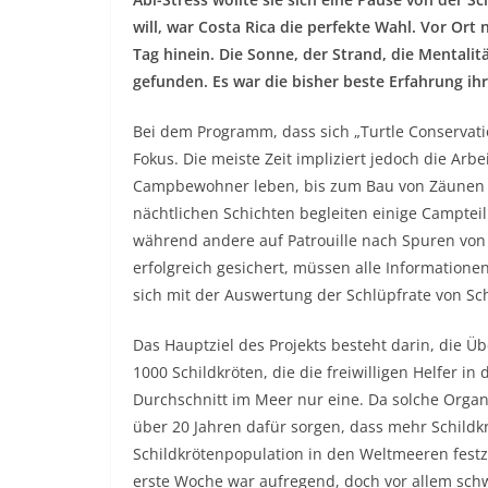
will, war Costa Rica die perfekte Wahl. Vor Ort 
Tag hinein. Die Sonne, der Strand, die Mentalit
gefunden. Es war die bisher beste Erfahrung ih
Bei dem Programm, dass sich „Turtle Conservati
Fokus. Die meiste Zeit impliziert jedoch die Ar
Campbewohner leben, bis zum Bau von Zäunen zu
nächtlichen Schichten begleiten einige Camptei
während andere auf Patrouille nach Spuren von
erfolgreich gesichert, müssen alle Information
sich mit der Auswertung der Schlüpfrate von Sch
Das Hauptziel des Projekts besteht darin, die Ü
1000 Schildkröten, die die freiwilligen Helfer i
Durchschnitt im Meer nur eine. Da solche Organi
über 20 Jahren dafür sorgen, dass mehr Schildkr
Schildkrötenpopulation in den Weltmeeren festzus
erste Woche war aufregend, doch vor allem schwi