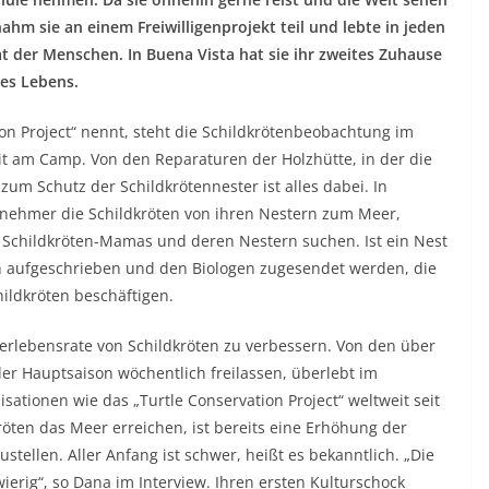
nahm sie an einem Freiwilligenprojekt teil und lebte in jeden
ät der Menschen. In Buena Vista hat sie ihr zweites Zuhause
res Lebens.
on Project“ nennt, steht die Schildkrötenbeobachtung im
beit am Camp. Von den Reparaturen der Holzhütte, in der die
m Schutz der Schildkrötennester ist alles dabei. In
lnehmer die Schildkröten von ihren Nestern zum Meer,
 Schildkröten-Mamas und deren Nestern suchen. Ist ein Nest
en aufgeschrieben und den Biologen zugesendet werden, die
ildkröten beschäftigen.
berlebensrate von Schildkröten zu verbessern. Von den über
n der Hauptsaison wöchentlich freilassen, überlebt im
sationen wie das „Turtle Conservation Project“ weltweit seit
öten das Meer erreichen, ist bereits eine Erhöhung der
tellen. Aller Anfang ist schwer, heißt es bekanntlich. „Die
erig“, so Dana im Interview. Ihren ersten Kulturschock