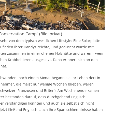
 Conservation Camp“ (Bild: privat)
sehr von dem typisch westlichen Lifestyle: Eine Solarplatte
 Aufladen ihrer Handys reichte, und geduscht wurde mit
eten zusammen in einer offenen Holzhütte und waren – wenn
hen Krabbeltieren ausgesetzt. Dana erinnert sich an den
 hat.
chwunden, nach einem Monat begann sie ihr Leben dort in
lnehmer, die meist nur wenige Wochen blieben, waren
, Schweizer, Franzosen und Briten). Am Wochenende kamen
eiter bestanden darauf, dass durchgehend Englisch
er verständigen konnten und auch sie selbst sich nicht
jetzt fließend Englisch, auch ihre Spanischkenntnisse haben